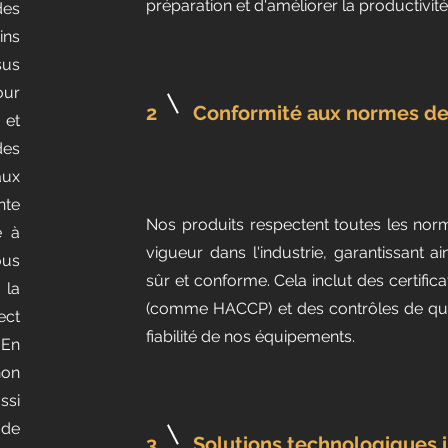
préparation et d'améliorer la productivité
des
ins
sus
our
2
Conformité aux normes de 
 et
des
aux
nte
Nos produits respectent toutes les norm
e à
vigueur dans l'industrie, garantissant a
us
sûr et conforme. Cela inclut des certific
 la
(comme HACCP) et des contrôles de qual
ect
fiabilité de nos équipements.
 En
non
ssi
 de
3
Solutions technologiques 